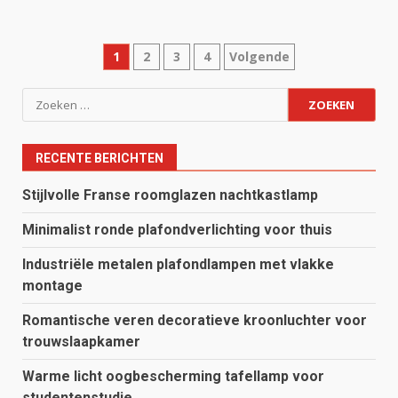
Berichten
1
2
3
4
Volgende
paginering
Zoeken
naar:
RECENTE BERICHTEN
Stijlvolle Franse roomglazen nachtkastlamp
Minimalist ronde plafondverlichting voor thuis
Industriële metalen plafondlampen met vlakke
montage
Romantische veren decoratieve kroonluchter voor
trouwslaapkamer
Warme licht oogbescherming tafellamp voor
studentenstudie