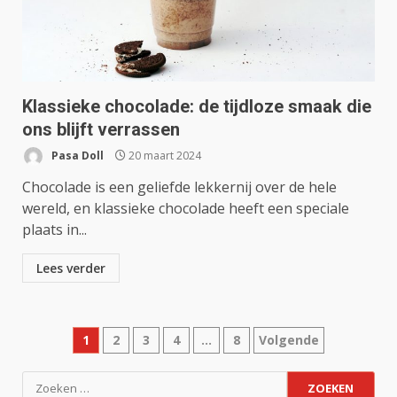
Klassieke chocolade: de tijdloze smaak die
ons blijft verrassen
Pasa Doll
20 maart 2024
Chocolade is een geliefde lekkernij over de hele
wereld, en klassieke chocolade heeft een speciale
plaats in...
Lees verder
Berichten
1
2
3
4
…
8
Volgende
paginering
Zoeken