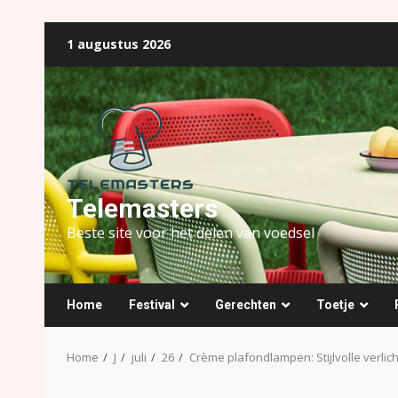
Ga
1 augustus 2026
naar
de
inhoud
Telemasters
Beste site voor het delen van voedsel
Home
Festival
Gerechten
Toetje
Home
J
juli
26
Crème plafondlampen: Stijlvolle verlic