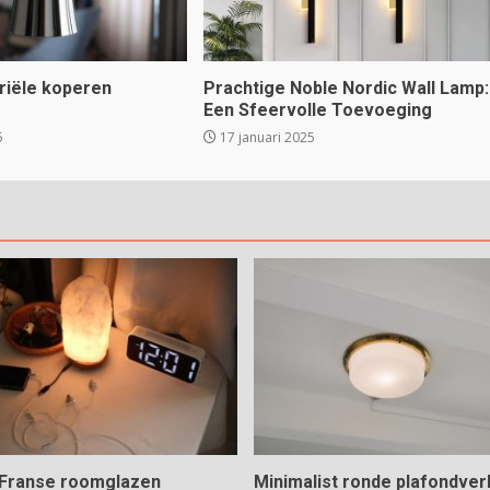
triële koperen
Prachtige Noble Nordic Wall Lamp:
Een Sfeervolle Toevoeging
5
17 januari 2025
e Franse roomglazen
Minimalist ronde plafondverl