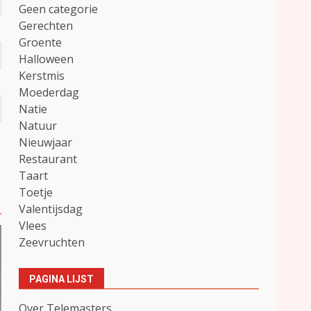
Geen categorie
Gerechten
Groente
Halloween
Kerstmis
Moederdag
Natie
Natuur
Nieuwjaar
Restaurant
Taart
Toetje
Valentijsdag
Vlees
Zeevruchten
PAGINA LIJST
Over Telemasters