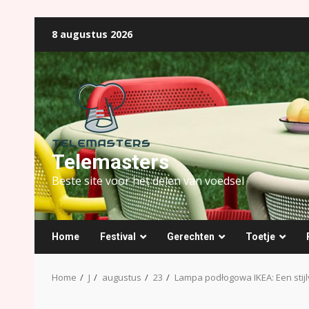
Ga
8 augustus 2026
naar
de
inhoud
Telemasters
Beste site voor het delen van voedsel
Home
Festival
Gerechten
Toetje
Home
J
augustus
23
Lampa podłogowa IKEA: Een stijl