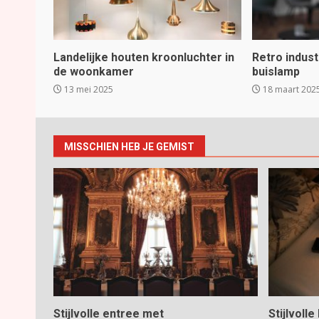
Landelijke houten kroonluchter in
Retro indus
de woonkamer
buislamp
13 mei 2025
18 maart 202
MISSCHIEN HEB JE GEMIST
Stijlvolle entree met
Stijlvoll