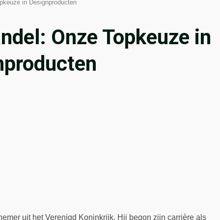
pkeuze in Designproducten
ndel: Onze Topkeuze in
nproducten
er uit het Verenigd Koninkrijk. Hij begon zijn carrière als