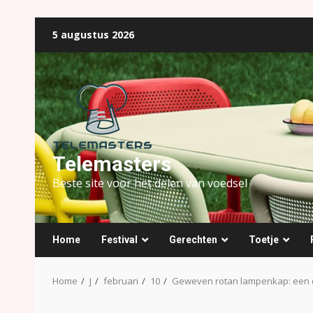
Ga
5 augustus 2026
naar
de
inhoud
Telemasters
Beste site voor het delen van voedsel
Home
Festival
Gerechten
Toetje
Home
J
februari
10
Geweven rotan lampenkap: een du