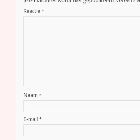
Je e-mailadres wordt niet gepubliceerd.
Vereiste 
Reactie
*
Naam
*
E-mail
*