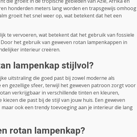
ant die groeit in de tropische gebieden van Azië, Afrika en
 jaren honderden meters lang worden en trapsgewijs omhoog
lm groeit het snel weer op, wat betekent dat het een
ijk te vervoeren, wat betekent dat het gebruik van fossiele
d. Door het gebruik van geweven rotan lampenkappen in
delijker interieur creëren.
an lampenkap stijlvol?
e uitstraling die goed past bij zowel moderne als
e en gezellige sfeer, terwijl het geweven patroon zorgt voor
rotan verkrijgbaar in verschillende tinten en kleuren,
iezen die past bij de stijl van jouw huis. Een geweven
maar ook een trendy toevoeging aan je interieur die lang
ven rotan lampenkap?