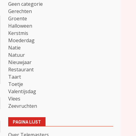
Geen categorie
Gerechten
Groente
Halloween
Kerstmis
Moederdag
Natie
Natuur
Nieuwjaar
Restaurant
Taart
Toetje
Valentijsdag
Vlees
Zeevruchten
PAGINA LIJST
Over Telemasters