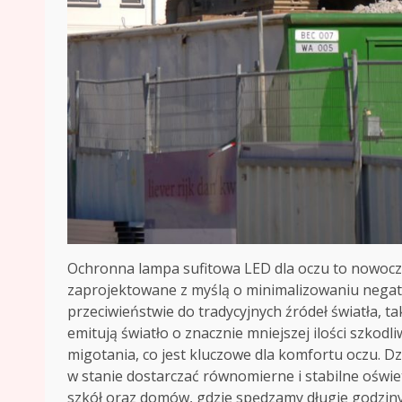
Ochronna lampa sufitowa LED dla oczu to nowocze
zaprojektowane z myślą o minimalizowaniu nega
przeciwieństwie do tradycyjnych źródeł światła, t
emitują światło o znacznie mniejszej ilości szko
migotania, co jest kluczowe dla komfortu oczu. D
w stanie dostarczać równomierne i stabilne oświet
szkół oraz domów, gdzie spędzamy długie godziny