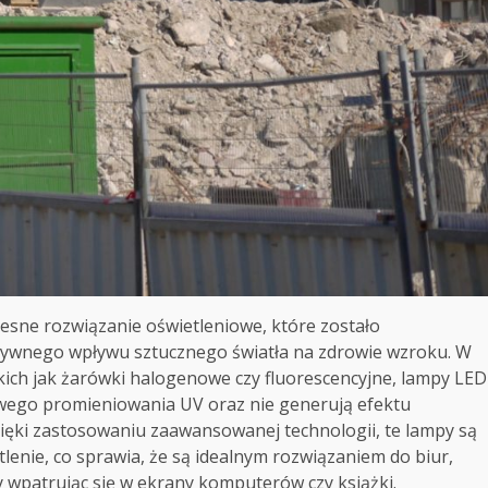
sne rozwiązanie oświetleniowe, które zostało
tywnego wpływu sztucznego światła na zdrowie wzroku. W
akich jak żarówki halogenowe czy fluorescencyjne, lampy LED
dliwego promieniowania UV oraz nie generują efektu
zięki zastosowaniu zaawansowanej technologii, te lampy są
lenie, co sprawia, że są idealnym rozwiązaniem do biur,
 wpatrując się w ekrany komputerów czy książki.