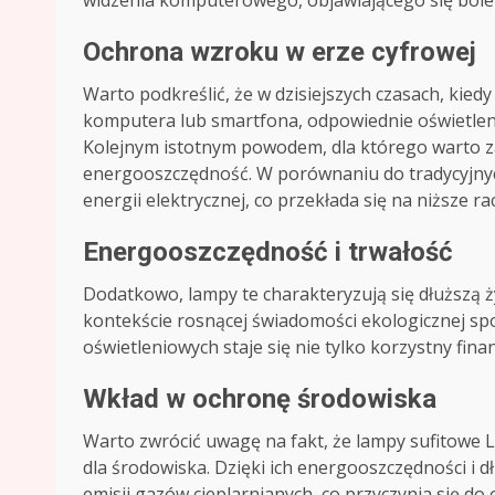
widzenia komputerowego, objawiającego się ból
Ochrona wzroku w erze cyfrowej
Warto podkreślić, że w dzisiejszych czasach, kie
komputera lub smartfona, odpowiednie oświetlen
Kolejnym istotnym powodem, dla którego warto z
energooszczędność. W porównaniu do tradycyjnych
energii elektrycznej, co przekłada się na niższe 
Energooszczędność i trwałość
Dodatkowo, lampy te charakteryzują się dłuższą 
kontekście rosnącej świadomości ekologicznej s
oświetleniowych staje się nie tylko korzystny fin
Wkład w ochronę środowiska
Warto zwrócić uwagę na fakt, że lampy sufitowe LE
dla środowiska. Dzięki ich energooszczędności i 
emisji gazów cieplarnianych, co przyczynia się do