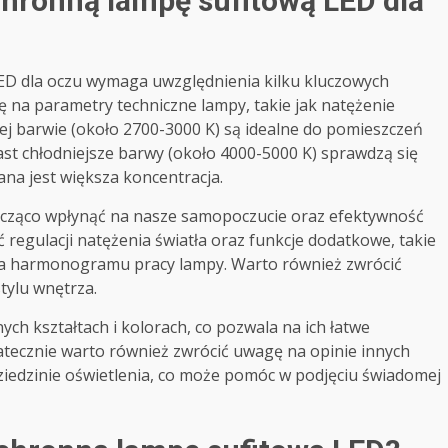
hronną lampę sufitową LED dla
ED dla oczu wymaga uwzględnienia kilku kluczowych
 na parametry techniczne lampy, takie jak natężenie
ej barwie (około 2700-3000 K) są idealne do pomieszczeń
st chłodniejsze barwy (około 4000-5000 K) sprawdzą się
ana jest większa koncentracja.
ząco wpłynąć na nasze samopoczucie oraz efektywność
 regulacji natężenia światła oraz funkcje dodatkowe, takie
a harmonogramu pracy lampy. Warto również zwrócić
tylu wnętrza.
h kształtach i kolorach, co pozwala na ich łatwe
ecznie warto również zwrócić uwagę na opinie innych
edzinie oświetlenia, co może pomóc w podjęciu świadomej