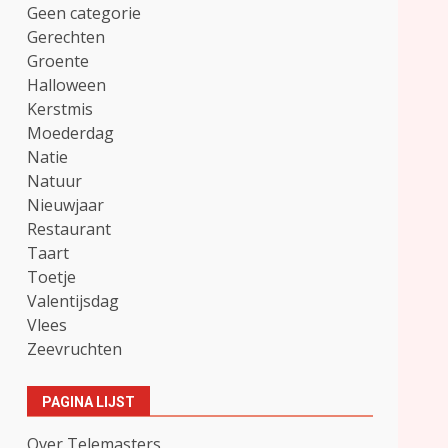
Geen categorie
Gerechten
Groente
Halloween
Kerstmis
Moederdag
Natie
Natuur
Nieuwjaar
Restaurant
Taart
Toetje
Valentijsdag
Vlees
Zeevruchten
PAGINA LIJST
Over Telemasters