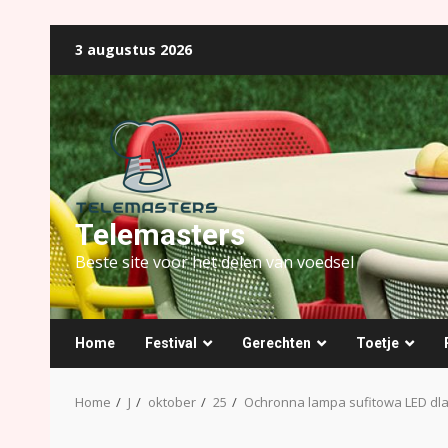
Ga
3 augustus 2026
naar
de
inhoud
Telemasters
Beste site voor het delen van voedsel
Home
Festival
Gerechten
Toetje
Home
J
oktober
25
Ochronna lampa sufitowa LED dl