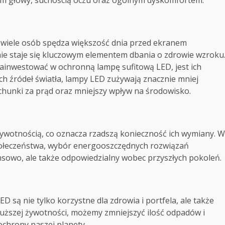
em głowy, suchością oczu oraz ogólnym dyskomfortem.
dy wiele osób spędza większość dnia przed ekranem
ie staje się kluczowym elementem dbania o zdrowie wzroku
ainwestować w ochronną lampę sufitową LED, jest ich
 źródeł światła, lampy LED zużywają znacznie mniej
rachunki za prąd oraz mniejszy wpływ na środowisko.
żywotnością, co oznacza rzadszą konieczność ich wymiany. W
połeczeństwa, wybór energooszczędnych rozwiązań
ansowo, ale także odpowiedzialny wobec przyszłych pokoleń.
D są nie tylko korzystne dla zdrowia i portfela, ale także
dłuższej żywotności, możemy zmniejszyć ilość odpadów i
 ochrony naszej planety.