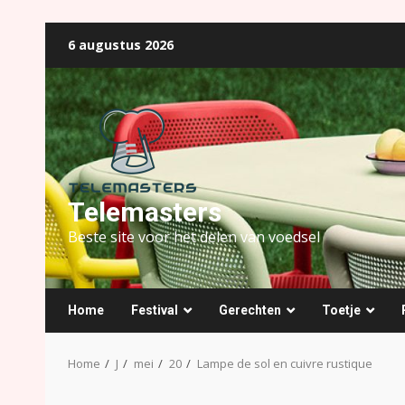
Ga
6 augustus 2026
naar
de
inhoud
Telemasters
Beste site voor het delen van voedsel
Home
Festival
Gerechten
Toetje
Home
J
mei
20
Lampe de sol en cuivre rustique