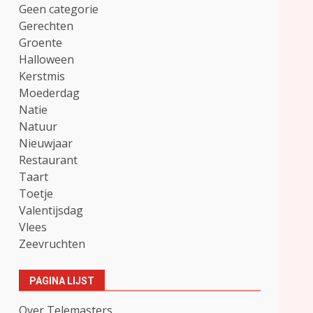
Geen categorie
Gerechten
Groente
Halloween
Kerstmis
Moederdag
Natie
Natuur
Nieuwjaar
Restaurant
Taart
Toetje
Valentijsdag
Vlees
Zeevruchten
PAGINA LIJST
Over Telemasters