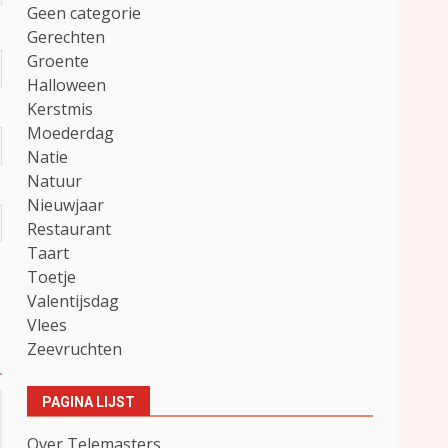
Geen categorie
Gerechten
Groente
Halloween
Kerstmis
Moederdag
Natie
Natuur
Nieuwjaar
Restaurant
Taart
Toetje
Valentijsdag
Vlees
Zeevruchten
PAGINA LIJST
Over Telemasters