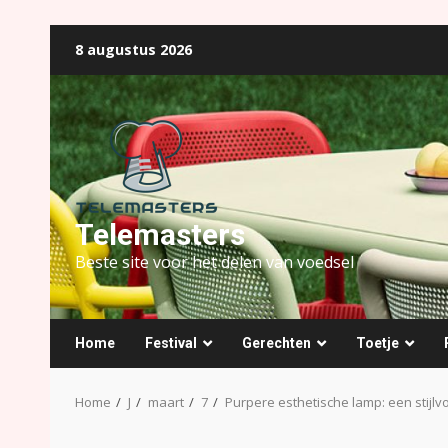
Ga
8 augustus 2026
naar
de
inhoud
Telemasters
Beste site voor het delen van voedsel
Home
Festival
Gerechten
Toetje
Home
J
maart
7
Purpere esthetische lamp: een stijlvo