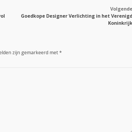
Volgend
vol
Goedkope Designer Verlichting in het Verenig
Koninkrij
velden zijn gemarkeerd met
*