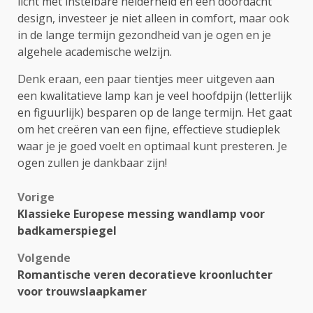
licht met instelbare helderheid en een doordacht
design, investeer je niet alleen in comfort, maar ook
in de lange termijn gezondheid van je ogen en je
algehele academische welzijn.
Denk eraan, een paar tientjes meer uitgeven aan
een kwalitatieve lamp kan je veel hoofdpijn (letterlijk
en figuurlijk) besparen op de lange termijn. Het gaat
om het creëren van een fijne, effectieve studieplek
waar je je goed voelt en optimaal kunt presteren. Je
ogen zullen je dankbaar zijn!
Bericht
Vorige
Klassieke Europese messing wandlamp voor
navigatie
badkamerspiegel
Volgende
Romantische veren decoratieve kroonluchter
voor trouwslaapkamer