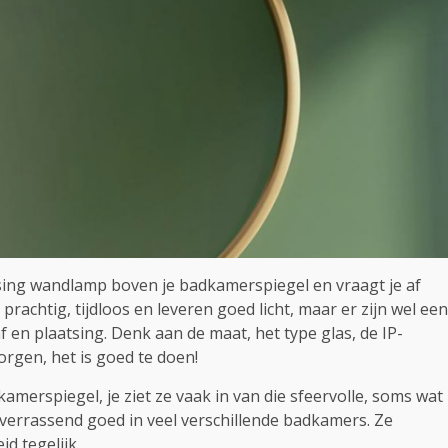
ssing wandlamp boven je badkamerspiegel en vraagt je af
prachtig, tijdloos en leveren goed licht, maar er zijn wel een
f en plaatsing. Denk aan de maat, het type glas, de IP-
orgen, het is goed te doen!
erspiegel, je ziet ze vaak in van die sfeervolle, soms wat
verrassend goed in veel verschillende badkamers. Ze
d tegelijk.