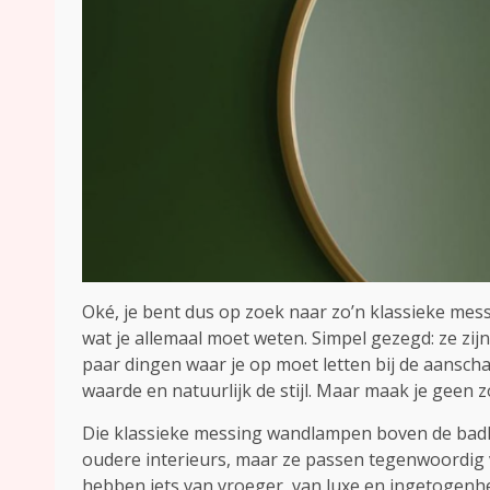
Oké, je bent dus op zoek naar zo’n klassieke me
wat je allemaal moet weten. Simpel gezegd: ze zijn 
paar dingen waar je op moet letten bij de aanscha
waarde en natuurlijk de stijl. Maar maak je geen z
Die klassieke messing wandlampen boven de badkam
oudere interieurs, maar ze passen tegenwoordig 
hebben iets van vroeger, van luxe en ingetogenhei