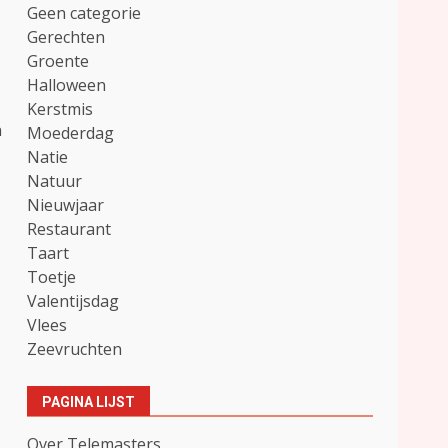
Geen categorie
Gerechten
Groente
Halloween
Kerstmis
n
Moederdag
Natie
Natuur
Nieuwjaar
Restaurant
Taart
Toetje
Valentijsdag
Vlees
Zeevruchten
PAGINA LIJST
Over Telemasters