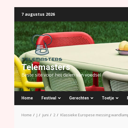
Ga
7 augustus 2026
naar
de
inhoud
Telemasters
Beste site voor het delen van voedsel
Home
Festival
Gerechten
Toetje
Home
J
juni
2
Klassieke Europese messing wandlam