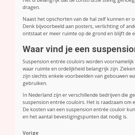
Het is belangrijk dat de constructie stevig geno
dragen.
Naast het opschorten van de hal zelf kunnen er
Denk bijvoorbeeld aan posters, verlichting of an
ontstaat er meer ruimte op de grond en blijft de en
Waar vind je een suspensio
Suspension entrée couloirs worden voornamelij
waar ruimte en ordelijkheid belangrijk zijn. Zie
zijn slechts enkele voorbeelden van gebouwen w
gebruiken.
In Nederland zijn er verschillende bedrijven die g
suspension entrée couloirs. Het is raadzaam om ee
De kosten van een suspension entrée couloir kun
en het aantal bevestigingspunten dat nodig is.
Bericht
Vorige