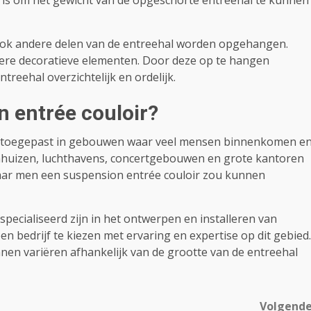
eg is om het gewicht van de opgeschorte entreehal te kunnen
 ook andere delen van de entreehal worden opgehangen.
dere decoratieve elementen. Door deze op te hangen
treehal overzichtelijk en ordelijk.
n entrée couloir?
k toegepast in gebouwen waar veel mensen binnenkomen e
kenhuizen, luchthavens, concertgebouwen en grote kantoren
aar men een suspension entrée couloir zou kunnen
especialiseerd zijn in het ontwerpen en installeren van
n bedrijf te kiezen met ervaring en expertise op dit gebied.
nen variëren afhankelijk van de grootte van de entreehal
Volgend