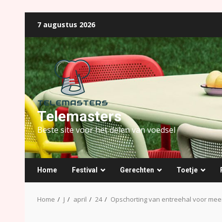
Ga
7 augustus 2026
naar
de
inhoud
Telemasters
Beste site voor het delen van voedsel
Home
Festival
Gerechten
Toetje
Home
J
april
24
Opschorting van entreehal voor mee