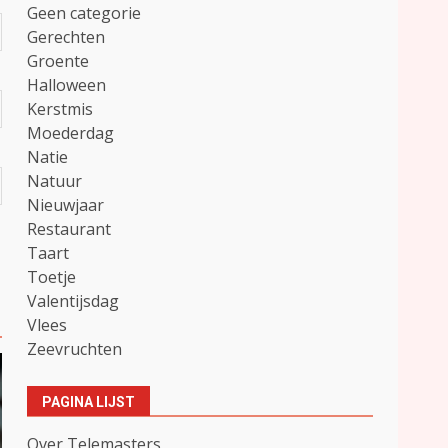
Geen categorie
Gerechten
Groente
Halloween
Kerstmis
Moederdag
Natie
Natuur
Nieuwjaar
Restaurant
Taart
Toetje
Valentijsdag
Vlees
Zeevruchten
PAGINA LIJST
Over Telemasters