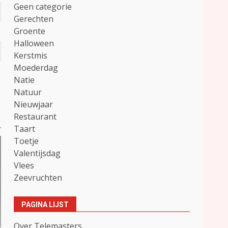
Geen categorie
Gerechten
Groente
Halloween
Kerstmis
Moederdag
Natie
Natuur
Nieuwjaar
Restaurant
Taart
Toetje
Valentijsdag
Vlees
Zeevruchten
PAGINA LIJST
Over Telemasters