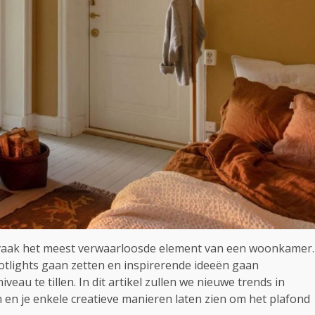
d vaak het meest verwaarloosde element van een woonkamer.
potlights gaan zetten en inspirerende ideeën gaan
u te tillen. In dit artikel zullen we nieuwe trends in
n je enkele creatieve manieren laten zien om het plafond