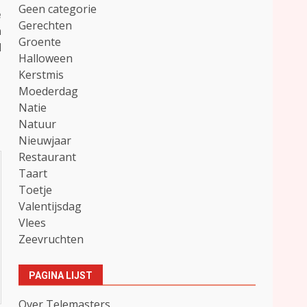
Geen categorie
e
Gerechten
n
Groente
d
Halloween
Kerstmis
Moederdag
Natie
Natuur
Nieuwjaar
Restaurant
Taart
Toetje
Valentijsdag
Vlees
Zeevruchten
PAGINA LIJST
Over Telemasters