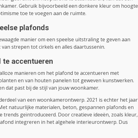
onkamer. Gebruik bijvoorbeeld een donkere kleur om hoogte
ptimisme toe te voegen aan de ruimte.
eelse plafonds
waagde manier om een ​​speelse uitstraling te geven aan
an strepen tot cirkels en alles daartussenin.
d te accentueren
n talloze manieren om het plafond te accentueren met
 planten en van houten panelen tot geweven kunstwerken.
en dat past bij de stijl van jouw woonkamer.
nderdeel van een woonkamerontwerp. 2021 is echter het jaar
 Met natuurlijke materialen, beton, gespannen plafonds en
e trends geïntroduceerd. Door creatieve ideeën, zoals kleur,
lafond integreren in het algehele interieurontwerp. Dus