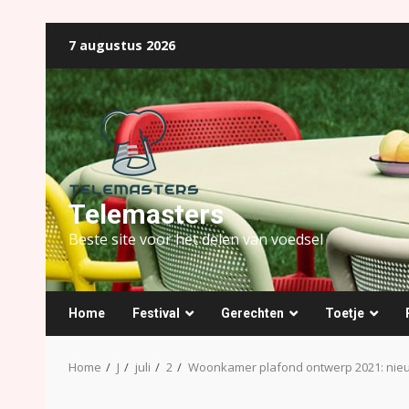
Ga
7 augustus 2026
naar
de
inhoud
Telemasters
Beste site voor het delen van voedsel
Home
Festival
Gerechten
Toetje
Home
J
juli
2
Woonkamer plafond ontwerp 2021: nieu