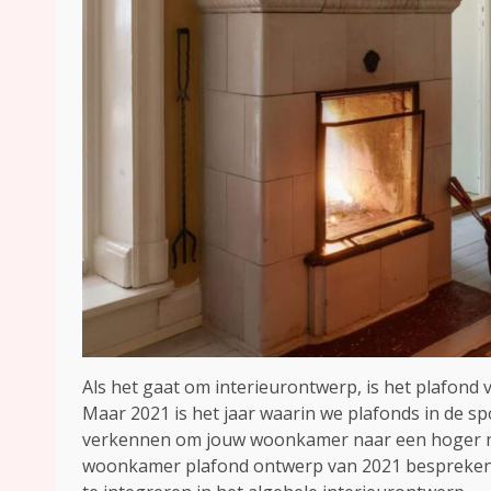
Als het gaat om interieurontwerp, is het plafon
Maar 2021 is het jaar waarin we plafonds in de s
verkennen om jouw woonkamer naar een hoger nivea
woonkamer plafond ontwerp van 2021 bespreken e