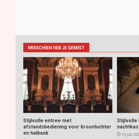
MISSCHIEN HEB JE GEMIST
Stijlvolle entree met
Stijlvoll
afstandsbediening voor kroonluchter
nachtkas
en halbank
15 juli 20