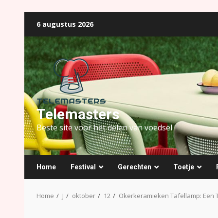
Ga
6 augustus 2026
naar
de
inhoud
Telemasters
Beste site voor het delen van voedsel
Home
Festival
Gerechten
Toetje
Home
J
oktober
12
Okerkeramieken Tafellamp: Een T