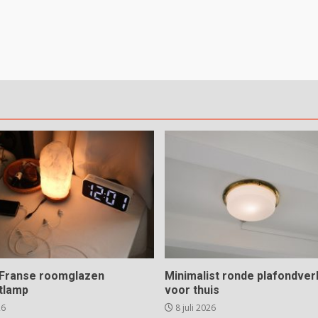
e Franse roomglazen
Minimalist ronde plafondverl
tlamp
voor thuis
26
8 juli 2026