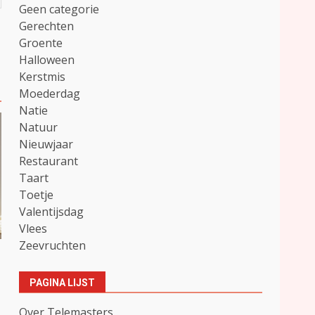
Geen categorie
Gerechten
Groente
Halloween
Kerstmis
Moederdag
Natie
Natuur
Nieuwjaar
Restaurant
Taart
Toetje
Valentijsdag
Vlees
Zeevruchten
PAGINA LIJST
Over Telemasters