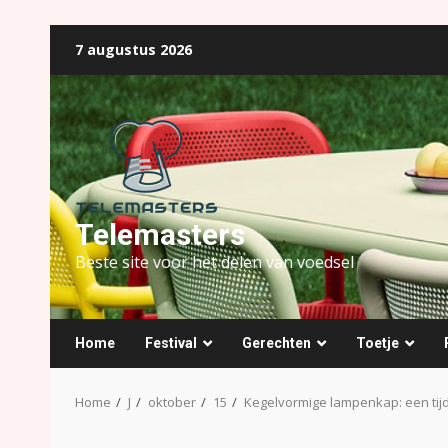
Ga
7 augustus 2026
naar
de
inhoud
Telemasters
Beste site voor het delen van voedsel
Home
Festival
Gerechten
Toetje
Home
J
oktober
15
Kegelvormige lampenkap: een tijd