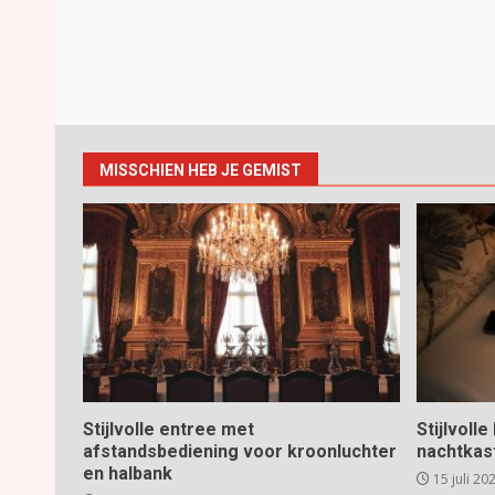
MISSCHIEN HEB JE GEMIST
Stijlvolle entree met
Stijlvoll
afstandsbediening voor kroonluchter
nachtkas
en halbank
15 juli 20