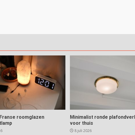
e Franse roomglazen
Minimalist ronde plafondverl
tlamp
voor thuis
26
8 juli 2026