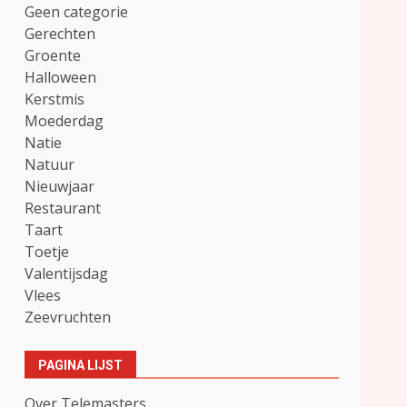
Geen categorie
Gerechten
Groente
Halloween
Kerstmis
Moederdag
Natie
Natuur
Nieuwjaar
Restaurant
Taart
Toetje
Valentijsdag
Vlees
Zeevruchten
PAGINA LIJST
Over Telemasters