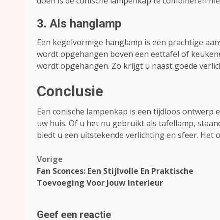
doen is de conische lampenkap te combineren met
3. Als hanglamp
Een kegelvormige hanglamp is een prachtige aanvu
wordt opgehangen boven een eettafel of keukeneil
wordt opgehangen. Zo krijgt u naast goede verlic
Conclusie
Een conische lampenkap is een tijdloos ontwerp 
uw huis. Of u het nu gebruikt als tafellamp, staa
biedt u een uitstekende verlichting en sfeer. Het 
Bericht
Vorige
Fan Sconces: Een Stijlvolle En Praktische
navigatie
Toevoeging Voor Jouw Interieur
Geef een reactie