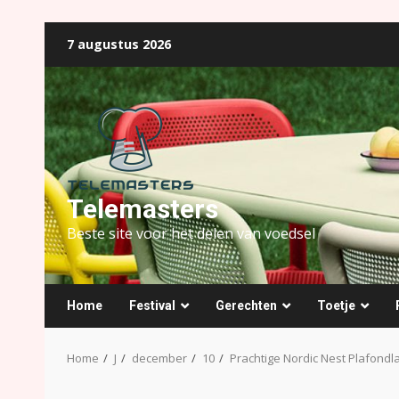
Ga
7 augustus 2026
naar
de
inhoud
Telemasters
Beste site voor het delen van voedsel
Home
Festival
Gerechten
Toetje
Home
J
december
10
Prachtige Nordic Nest Plafond