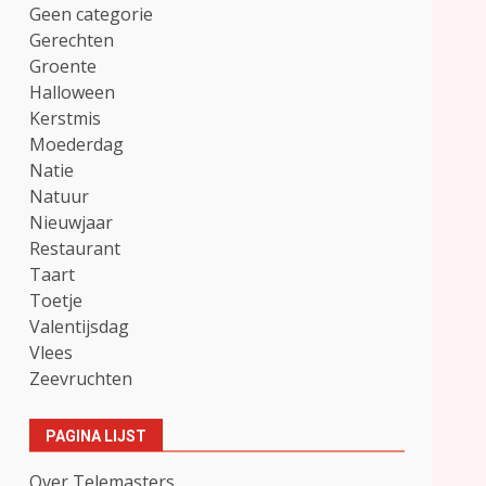
Geen categorie
Gerechten
Groente
Halloween
Kerstmis
Moederdag
Natie
Natuur
Nieuwjaar
Restaurant
Taart
Toetje
Valentijsdag
Vlees
Zeevruchten
PAGINA LIJST
Over Telemasters