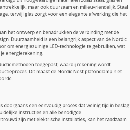
rdigd uit hoogwaardige materialen zoals staal, glas en
aantrekkelijk, maar ook duurzaam en milieuvriendelijk. Staal
tage, terwijl glas zorgt voor een elegante afwerking die het
an het ontwerp en benadrukken de verbinding met de
sign. Duurzaamheid is een belangrijk aspect van de Nordic
oor om energiezuinige LED-technologie te gebruiken, wat
 je energierekening.
uctiemethoden toegepast, waarbij rekening wordt
uctieproces. Dit maakt de Nordic Nest plafondlamp niet
oorde.
is doorgaans een eenvoudig proces dat weinig tijd in beslag
delijke instructies en alle benodigde
trouwd zijn met elektrische installaties, kan het raadzaam