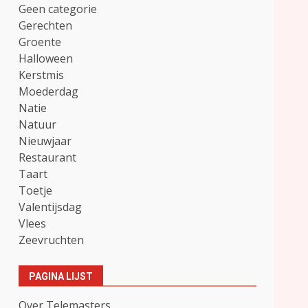
Geen categorie
Gerechten
Groente
Halloween
Kerstmis
Moederdag
Natie
Natuur
Nieuwjaar
Restaurant
Taart
Toetje
Valentijsdag
Vlees
Zeevruchten
PAGINA LIJST
Over Telemasters