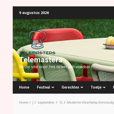
Ga
9 augustus 2026
naar
de
inhoud
Telemasters
Beste site voor het delen van voedsel
Home
Festival
Gerechten
Toetje
Home
J
september
12
Moderne Vloerlamp Eenvoudi