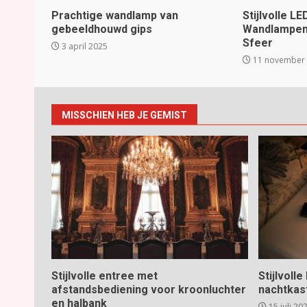
Prachtige wandlamp van
Stijlvolle L
gebeeldhouwd gips
Wandlampen 
Sfeer
3 april 2025
11 november
MISSCHIEN HEB JE GEMIST
Stijlvolle entree met
Stijlvoll
afstandsbediening voor kroonluchter
nachtkas
en halbank
15 juli 20