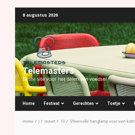
Ga
8 augustus 2026
naar
de
inhoud
Telemasters
Beste site voor het delen van voedsel
Home
Festival
Gerechten
Toetje
Home
J
maart
13
Sfeervolle hanglamp voor een kath