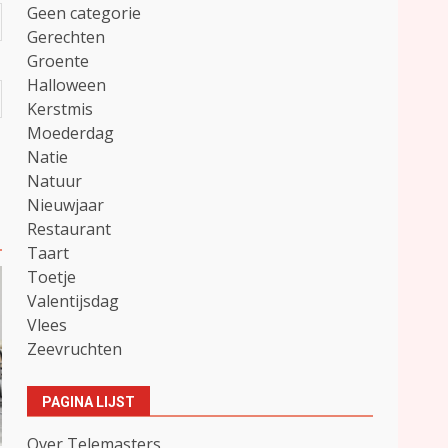
Geen categorie
Gerechten
Groente
Halloween
Kerstmis
Moederdag
Natie
Natuur
Nieuwjaar
Restaurant
Taart
Toetje
Valentijsdag
Vlees
Zeevruchten
PAGINA LIJST
Over Telemasters