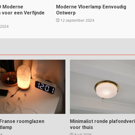
ED Moderne
Moderne Vloerlamp Eenvoudig
voor een Verfijnde
Ontwerp
12 september 2024
 2024
e Franse roomglazen
Minimalist ronde plafondverl
tlamp
voor thuis
26
8 juli 2026