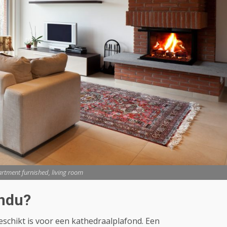
rtment furnished, living room
endu?
schikt is voor een kathedraalplafond. Een